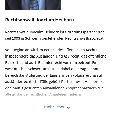
Dabei geht es gleichermaßen um Sachschäden und
Personenschäden.
Er gehört der Arbeitsgemeinschaft der
Rechtsanwalt
Joachim Heilborn
Verkehrsrechtsanwälte im Deutschen Anwaltverein an.
Rechtsanwalt Joachim Heilborn ist Gründungspartner der
Eine Prozessvertretung erfolgt vor allen Amts-, Land- und
seit 1993 in Schwerin bestehenden Rechtsanwaltssozietät.
Oberlandesgerichten, sowie allen Arbeits-,
Landesarbeitsgerichten und dem Bundesarbeitsgericht.
Von Beginn an wird im Bereich des öffentlichen Rechts
insbesondere das Ausländer- und Asylrecht, das öffentliche
Baurecht und auch Beamtenrecht von ihm betreut. Ein
wesentlicher Schwerpunkt stellt dabei der erstgenannte
Bereich dar. Aufgrund der langjährigen Fokussierung auf
ausländerrechtliche Fälle gehört Rechtsanwalt Heilborn zu
den häufig gesuchten anwaltlichen Ansprechpartnern für
alle ausländerrechltichen Angelegenheiten im
norddeutschen Raum zu Fragen über Einreiseerlaubnisse,
mehr lesen
vorübergehender Duldungen, Flüchtlingsschutz,
Aufenthalts- und Niederlassungserlaubnisse bis zu