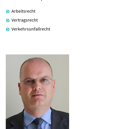
Durch langjährige rechtliche Interessenvertretung für eines
Arbeitsrecht
der größten Einzelhandelsunternehmen im Land
Mecklenburg-Vorpommern und weiterer mittelständischer
Vertragsrecht
Betriebe z.B. des Automobilhandels sowie des Handwerks,
Verkehrsunfallrecht
hat sich eine besondere Spezialisierung im Bereich des
Vertragsrechts und des Handels- / Wirtschaftsrechts
herausgebildet.
Verbraucher lassen sich nach Vertragsstörungen bei
größeren Anschaffungen vornehmlich in Fragen des
Gewährleistungs- und Rücktrittsrechts beraten.
Im Bereich des Schadensrechts ist Rechtsanwalt Siegmund
verstärkt auf den Gebieten der zivilrechtlichen
Vertragsverletzung (insbesondere Bau- und
Grundstücksverträge sowie Gebrauchtwagengeschäften)
und des Verkehrsunfallrechts tätig.